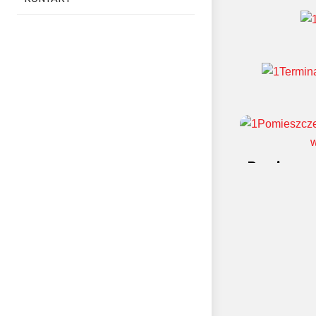
Sortow
Th
Terminal 
Pomieszcz
w Elek