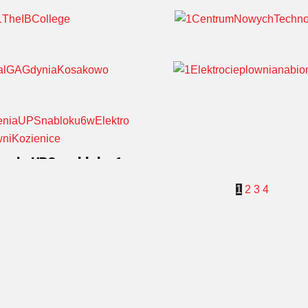
Laboratorium Kosmet
nia „TWÓJ OWOC”
Floslek
e IB College
Centrum Nowych Techno
GA Gdynia Kosakowo
Elektrociepłownia na b
enia UPS na bloku 6
trowni Kozienice
1
2
3
4