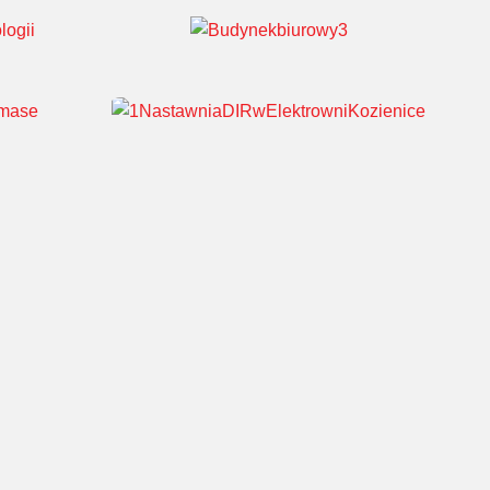
yczne
Sortownia „Goźlin Sad”
logii
Budynek biurowy
Nastawnia DIR w Elektrowni
iomasę
Kozienice