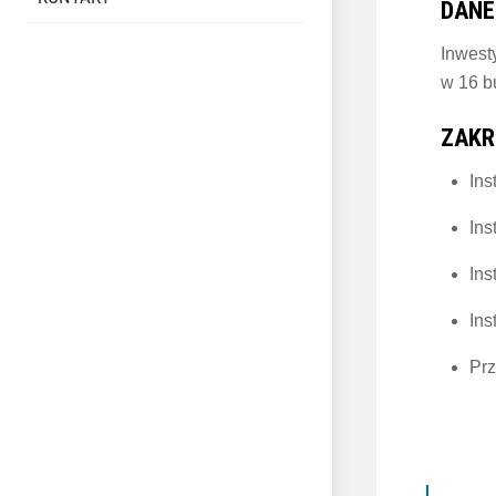
DANE
Inwest
w 16 b
ZAKR
Ins
Ins
Ins
Ins
Prz