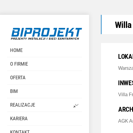
Skip
Willa
to
content
HOME
LOKA
O FIRMIE
Warsza
OFERTA
INWE
BIM
Villa F
REALIZACJE
ARCH
KARIERA
AGK Ar
KONTAKT