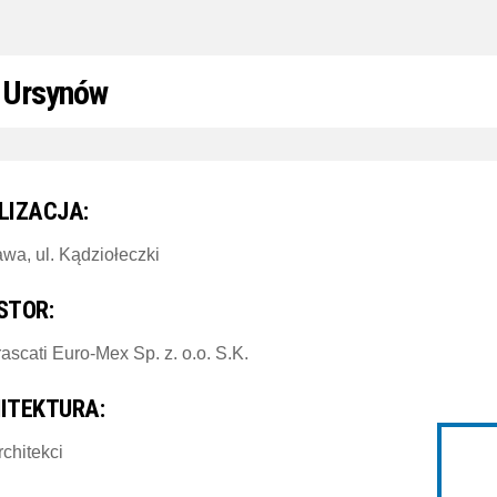
 Ursynów
LIZACJA:
wa, ul. Kądziołeczki
STOR:
rascati Euro-Mex Sp. z. o.o. S.K.
ITEKTURA:
chitekci