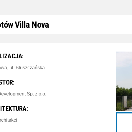
tów Villa Nova
LIZACJA:
wa, ul. Bluszczańska
STOR:
evelopment Sp. z o.o.
ITEKTURA:
chitekci