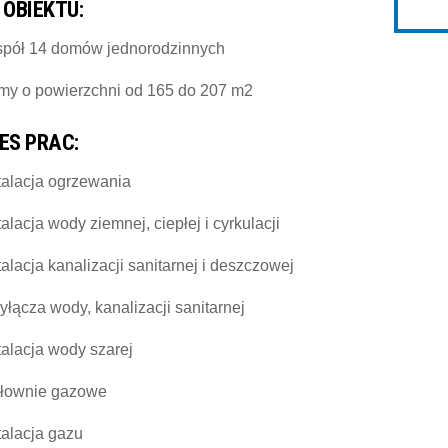
 OBIEKTU:
spół 14 domów jednorodzinnych
y o powierzchni od 165 do 207 m2
ES PRAC:
talacja ogrzewania
talacja wody ziemnej, ciepłej i cyrkulacji
talacja kanalizacji sanitarnej i deszczowej
yłącza wody, kanalizacji sanitarnej
talacja wody szarej
tłownie gazowe
talacja gazu