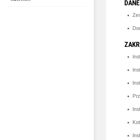
DANE
Ze
Dom
ZAKR
Ins
Ins
Ins
Prz
Ins
Ko
Ins