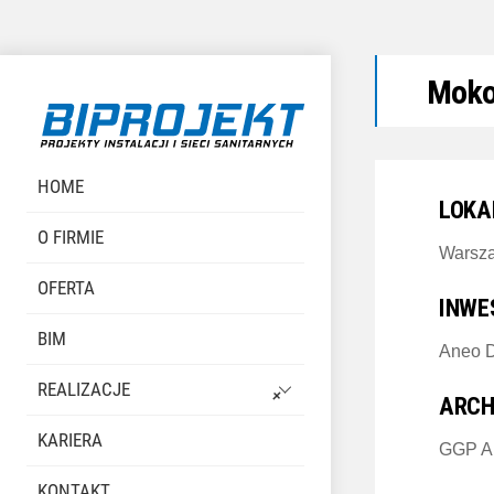
Skip
Moko
to
content
HOME
LOKA
O FIRMIE
Warsza
OFERTA
INWE
BIM
Aneo D
REALIZACJE
ARCH
KARIERA
GGP Ar
KONTAKT